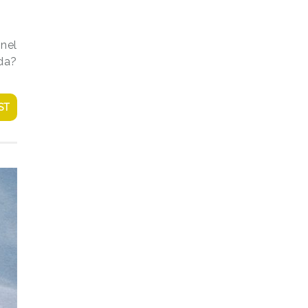
 nel
da?
ST