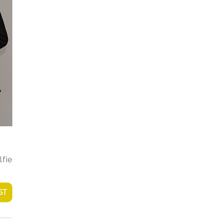
lfie
ST