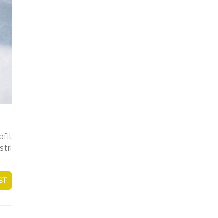
efit
stri
ST