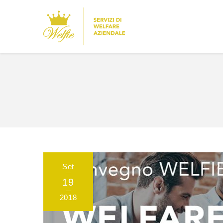
You are here:
Set
19
2018